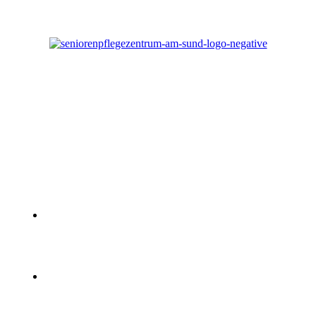
In unserem charmanten und familiären
Seniorenheim und Pflegeheim in
Großenbrode
, stellen wir mit erstklassigen
Pflege- und Betreuungs­leistungen sicher, dass Sie
ein würdevolles und sinnerfülltes Leben genießen
– fast wie auf einer täglichen Kreuzfahrt.
SeniorenpflegeZentrum Am Sund GmbH –
Osterstraße 10a – 23775 Großenbrode
info@am-sund.de