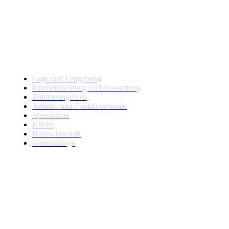
Haus und Gartenanlage
Lage und Umgebung
Inneneinrichtung und Ausstattung
Zimmerangebote
Arbeits- und Funktionsräume
Speiseraum
Küche
Hauswirtschaft
Gartenanlage
Über uns