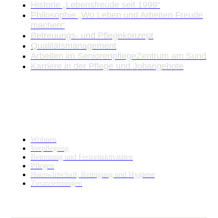
Historie „Lebensfreude seit 1999“
Philosophie „Wo Leben und Arbeiten Freude
machen“
Betreuungs- und Pflegekonzept
Qualitätsmanagement
Arbeiten im SeniorenpflegeZentrum am Sund
Karriere in der Pflege und Jobangebote
Leistungen
Wohnen
Verpflegung
Betreuung und Freizeitaktivitäten
Pflegen
Hauswirtschaft, Reinigung und Hygiene
Zusatzleistungen