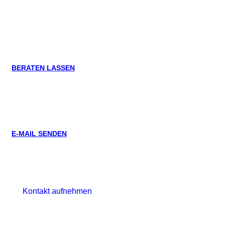
zentrum in Großen­brode?
BERATEN LASSEN
04367 / 99760
E-MAIL SENDEN
info@am-sund.de
Kontakt aufnehmen