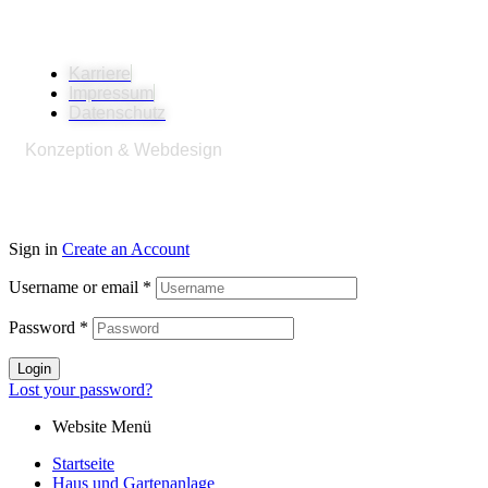
© 2026
SeniorenpflegeZentrum Am Sund GmbH
Karriere
Impressum
Datenschutz
Konzeption & Webdesign
Konzeptschmied
Werbeagentur
Sign in
Create an Account
Username or email
*
Password
*
Login
Lost your password?
Website Menü
Startseite
Haus und Gartenanlage