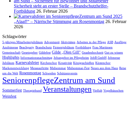
Sicherheit steht an erster Stelle – Brandschutzhelfer-
Fortbildung
26. Februar 2026
„Alaaf!“ – Närrische Stimmung am Rosenmontag
26. Februar
2026
Schlagwörter
5-jähriges Mitarbeiterjubiläum
Adventszeit
Aktivitäten
Arbeiten in der Pflege
ASB
Ausflüge
Azubimesse
Beachparty
Brandschutz
Firmenjubiläum
Fortbildung
Frau Martinsen
Gilde „Olen Gill“
Gemeinschaft
Gesetzgeber
Gildefest
Gnadenhochzeit
Gut zu wissen
Highlights
Informationsnachmittag
Jobangebot im Pflegeheim
JobB GmbH
Jobmesse
Karnevalsfeier
Jubiläum
Kirchenchor
Kreativität
Königsschießen
Küstenchor
Markenentwicklung
Messeauftritte
Midsommar
Midsommar-Fest
Neues aus dem Haus
Reise
Rosenmontag
um die Welt
Schweden
Schützenverein
SeniorenpflegeZentrum am Sund
Veranstaltungen
Sommerfest
Therapiehund
Vielfalt
Vogelhäuschen
Weinfest
Interesse am Senioren­