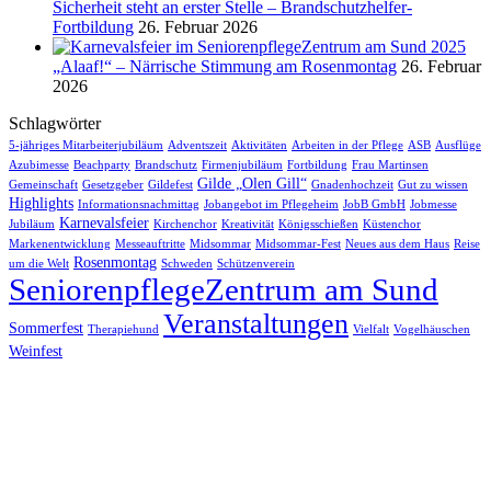
Sicherheit steht an erster Stelle – Brandschutzhelfer-
Fortbildung
26. Februar 2026
„Alaaf!“ – Närrische Stimmung am Rosenmontag
26. Februar
2026
Schlagwörter
5-jähriges Mitarbeiterjubiläum
Adventszeit
Aktivitäten
Arbeiten in der Pflege
ASB
Ausflüge
Azubimesse
Beachparty
Brandschutz
Firmenjubiläum
Fortbildung
Frau Martinsen
Gilde „Olen Gill“
Gemeinschaft
Gesetzgeber
Gildefest
Gnadenhochzeit
Gut zu wissen
Highlights
Informationsnachmittag
Jobangebot im Pflegeheim
JobB GmbH
Jobmesse
Karnevalsfeier
Jubiläum
Kirchenchor
Kreativität
Königsschießen
Küstenchor
Markenentwicklung
Messeauftritte
Midsommar
Midsommar-Fest
Neues aus dem Haus
Reise
Rosenmontag
um die Welt
Schweden
Schützenverein
SeniorenpflegeZentrum am Sund
Veranstaltungen
Sommerfest
Therapiehund
Vielfalt
Vogelhäuschen
Weinfest
Interesse am Senioren­