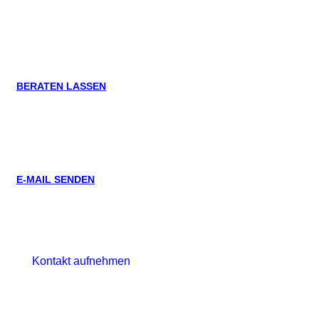
zentrum in Großen­brode?
BERATEN LASSEN
04367 / 99760
E-MAIL SENDEN
info@am-sund.de
Kontakt aufnehmen