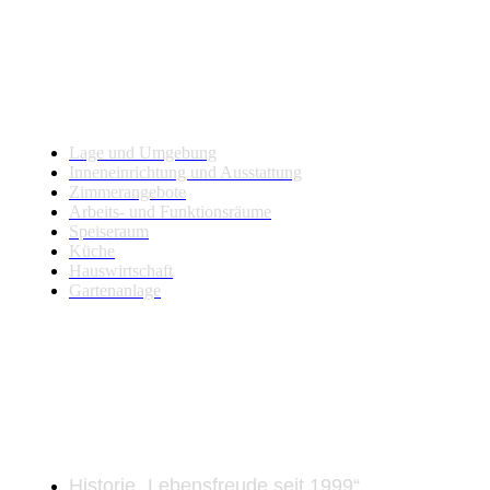
Haus und Gartenanlage
Lage und Umgebung
Inneneinrichtung und Ausstattung
Zimmerangebote
Arbeits- und Funktionsräume
Speiseraum
Küche
Hauswirtschaft
Gartenanlage
Über uns
Historie „Lebensfreude seit 1999“