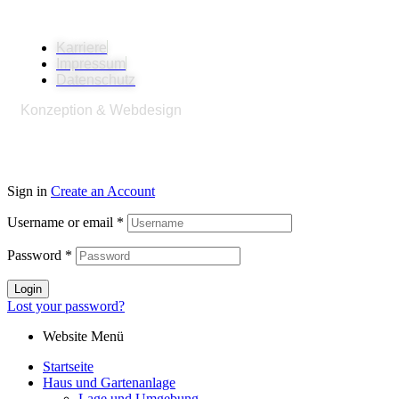
© 2026
SeniorenpflegeZentrum Am Sund GmbH
Karriere
Impressum
Datenschutz
Konzeption & Webdesign
Konzeptschmied
Werbeagentur
Sign in
Create an Account
Username or email
*
Password
*
Login
Lost your password?
Website Menü
Startseite
Haus und Gartenanlage
Lage und Umgebung