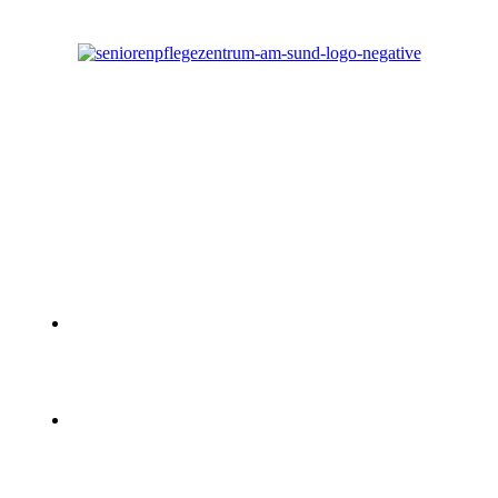
In unserem charmanten und familiären
Seniorenheim und Pflegeheim in
Großenbrode
, stellen wir mit erstklassigen
Pflege- und Betreuungs­leistungen sicher, dass Sie
ein würdevolles und sinnerfülltes Leben genießen
– fast wie auf einer täglichen Kreuzfahrt.
SeniorenpflegeZentrum Am Sund GmbH –
Osterstraße 10a – 23775 Großenbrode
info@am-sund.de