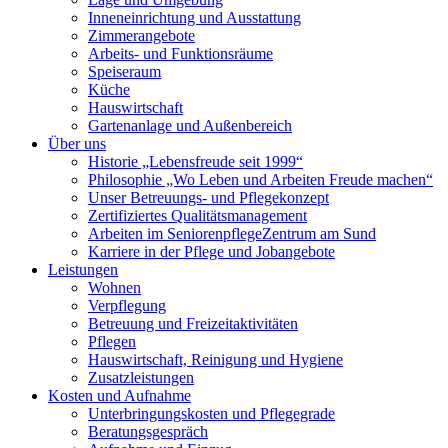
Inneneinrichtung und Ausstattung
Zimmerangebote
Arbeits- und Funktionsräume
Speiseraum
Küche
Hauswirtschaft
Gartenanlage und Außenbereich
Über uns
Historie „Lebensfreude seit 1999“
Philosophie „Wo Leben und Arbeiten Freude machen“
Unser Betreuungs- und Pflegekonzept
Zertifiziertes Qualitätsmanagement
Arbeiten im Seniorenpflege­Zentrum am Sund
Karriere in der Pflege und Jobangebote
Leistungen
Wohnen
Verpflegung
Betreuung und Freizeitaktivitäten
Pflegen
Hauswirtschaft, Reinigung und Hygiene
Zusatzleistungen
Kosten und Aufnahme
Unterbringungskosten und Pflegegrade
Beratungsgespräch