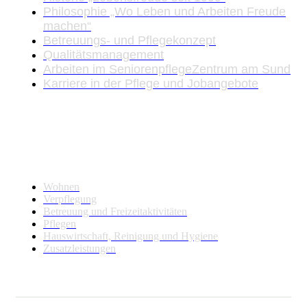
Philosophie „Wo Leben und Arbeiten Freude
machen“
Betreuungs- und Pflegekonzept
Qualitätsmanagement
Arbeiten im SeniorenpflegeZentrum am Sund
Karriere in der Pflege und Jobangebote
Leistungen
Wohnen
Verpflegung
Betreuung und Freizeitaktivitäten
Pflegen
Hauswirtschaft, Reinigung und Hygiene
Zusatzleistungen