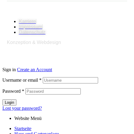
© 2026
SeniorenpflegeZentrum Am Sund GmbH
Karriere
Impressum
Datenschutz
Konzeption & Webdesign
Konzeptschmied
Werbeagentur
Sign in
Create an Account
Username or email
*
Password
*
Login
Lost your password?
Website Menü
Startseite
Haus und Gartenanlage